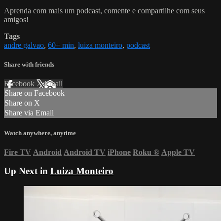
Aprenda com mais um podcast, comente e compartilhe com seus
amigos!
Tags
andre galvao
,
60+ min
,
luiza monteiro
,
podcast
Share with friends
Facebook
X
Email
Share on Facebook
Share on X
Share via Email
Watch anywhere, anytime
Fire TV
Android
Android TV
iPhone
Roku
®
Apple TV
Up Next in
Luiza Monteiro