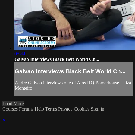
05:44
Galvao Interviews Black Belt World Ch...
Galvao Interviews Black Belt World Ch...
Andre Galvao interviews one of Atos HQ Powerhouse Luiza
Monteiro!
Load More
Courses
Forums
Help
Terms
Privacy
Cookies
Sign in
×