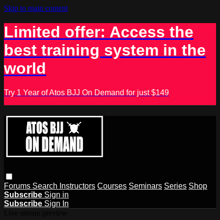
Skip to main content
Limited offer: Access the
best training system in the
world
Try 1 Year of Atos BJJ On Demand for just $149
Forums
Search
Instructors
Courses
Seminars
Series
Shop
Subscribe
Sign in
Subscribe
Sign In
Live stream preview